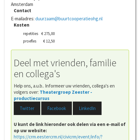
Amsterdam
Contact
E-mailadres:
duurzaam@buurtcooperatieohg.nl
Kosten
repetities
€ 275,00
proefles
€ 12,50
Deel met vrienden, familie
en collega's
Help ons, a.u.b.. Informeer uw vrienden, collega's en
volgers over:
Theatergroep Zeester -
productiecursus
Twitter
Facebook
LinkedIn
U kunt de link hieronder ook delen via een e-mail of
op uw website:
https://crm.eestercrm.nl/civicrm/event/info/?