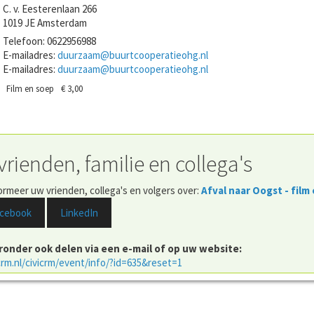
C. v. Eesterenlaan 266
1019 JE
Amsterdam
Telefoon:
0622956988
E-mailadres:
duurzaam@buurtcooperatieohg.nl
E-mailadres:
duurzaam@buurtcooperatieohg.nl
Film en soep
€ 3,00
vrienden, familie en collega's
formeer uw vrienden, collega's en volgers over:
Afval naar Oogst - film
cebook
LinkedIn
eronder ook delen via een e-mail of op uw website:
crm.nl/civicrm/event/info/?id=635&reset=1