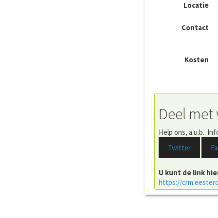
Locatie
Contact
Kosten
Deel met 
Help ons, a.u.b.. In
Twitter
Fa
U kunt de link hi
https://crm.eester